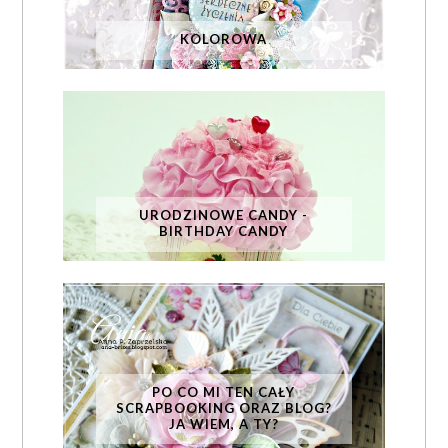
KOLOROWA
URODZINOWE CANDY -
BIRTHDAY CANDY
PO CO MI TEN CAŁY
SCRAPBOOKING ORAZ BLOG?
JA WIEM, A TY?