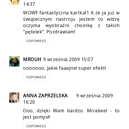
14:37
WOW!! fantastyczna kartka!1 A że ja już w
świątecznym nastroju jestem to widzę
oczyma wyobraźni choinkę z takich
"pętelek". Pozdrawiam!
ODPOWIEDZ
MROUH
9 września 2009 15:07
ooooooo, jakie faaajne! super efekt!
ODPOWIEDZ
ANNA ZAPRZELSKA
9 września 2009
16:20
Ooo, dzięki Wam bardzo. Mirabeel - to
jest pomysł!
ODPOWIEDZ