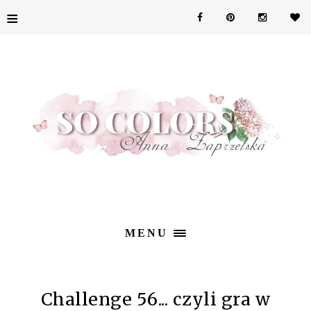
≡
MENU
Challenge 56... czyli gra w