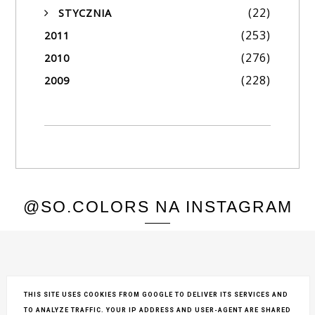
(22)
STYCZNIA
►
(253)
2011
(276)
2010
(228)
2009
@SO.COLORS NA INSTAGRAM
THIS SITE USES COOKIES FROM GOOGLE TO DELIVER ITS SERVICES AND
TO ANALYZE TRAFFIC. YOUR IP ADDRESS AND USER-AGENT ARE SHARED
COPYRIGHT ©
SO COLORS
, BLOGGER
BLOG DESIGN: