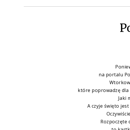
P
Poniew
na portalu
Po
Wtorkow
które poprowadzę dla
Jaki
A czyje święto jes
Oczywiści
Rozpoczęte 
to kart