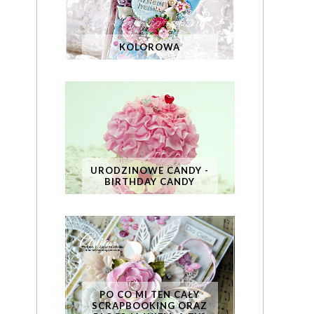
KOLOROWA
URODZINOWE CANDY -
BIRTHDAY CANDY
PO CO MI TEN CAŁY
SCRAPBOOKING ORAZ