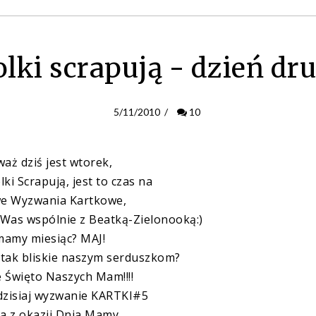
olki scrapują - dzień dru
5/11/2010
/
10
aż dziś jest wtorek,
lki
Scrapują
, jest to czas na
e Wyzwania Kartkowe
,
 Was wspólnie z
Beatką-Zielonooką
:)
 mamy miesiąc? MAJ!
t tak bliskie naszym serduszkom?
e Święto Naszych Mam!!!!
dzisiaj wyzwanie
KARTKI#5
ka z okazji Dnia Mamy.