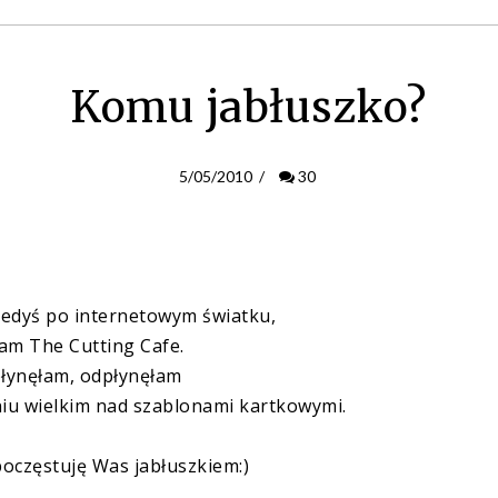
Komu jabłuszko?
5/05/2010
/
30
iedyś po internetowym światku,
łam
The
Cutting
Cafe
.
opłynęłam, odpłynęłam
iu wielkim nad szablonami kartkowymi.
poczęstuję Was jabłuszkiem:)