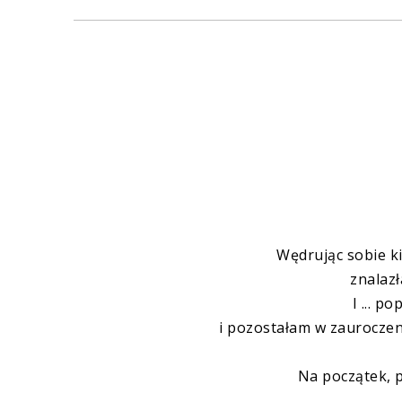
Wędrując sobie k
znalaz
I ... p
i pozostałam w zauroczen
Na początek, 