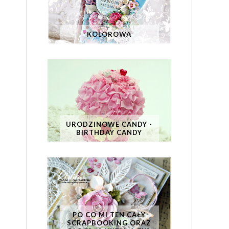
KOLOROWA
URODZINOWE CANDY -
BIRTHDAY CANDY
PO CO MI TEN CAŁY
SCRAPBOOKING ORAZ