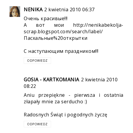
NENIKA
2 kwietnia 2010 06:37
Очень красивые!!!
А вот мои http://nenikabekolja-
scrap.blogspot.com/search/label/
Пасхальные%20открытки
С наступающим праздником!!!
ODPOWIEDZ
GOSIA - KARTKOMANIA
2 kwietnia 2010
08:22
Aniu przepiękne - pierwsza i ostatnia
złapały mnie za serducho :)
Radosnych Świąt i pogodnych życzę
ODPOWIEDZ