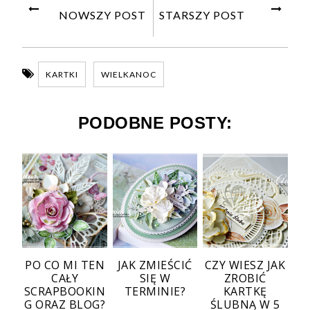
NOWSZY POST
STARSZY POST
KARTKI
WIELKANOC
PODOBNE POSTY:
PO CO MI TEN
JAK ZMIEŚCIĆ
CZY WIESZ JAK
CAŁY
SIĘ W
ZROBIĆ
SCRAPBOOKIN
TERMINIE?
KARTKĘ
G ORAZ BLOG?
ŚLUBNĄ W 5