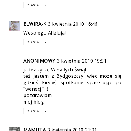
ODPOWIEDZ
ELWIRA-K
3 kwietnia 2010 16:46
Wesołego Alleluja!
ODPOWIEDZ
ANONIMOWY
3 kwietnia 2010 19:51
ja też życzę Wesołych Świąt
też jestem z Bydgoszczy, więc może się
gdzieś kiedyś spotkamy spacerując po
"wenecji" :)
pozdrawiam
moj blog
ODPOWIEDZ
MAMUTA
3 kwietnia 2010 21:01