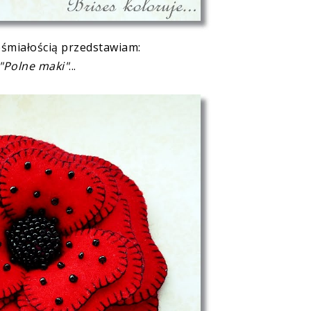
eśmiałością
przedstawiam
:
"Polne maki"
...