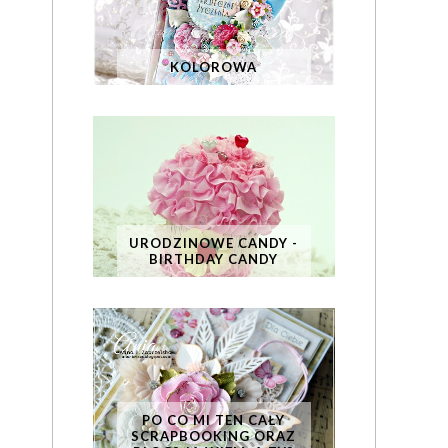
KOLOROWA
URODZINOWE CANDY -
BIRTHDAY CANDY
PO CO MI TEN CAŁY
SCRAPBOOKING ORAZ