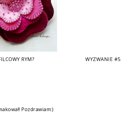
FILCOWY RYM?
WYZWANIE #5
e makowa!! Pozdrawiam:)