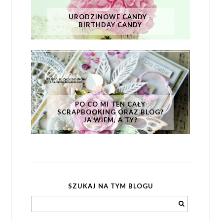
URODZINOWE CANDY -
BIRTHDAY CANDY
PO CO MI TEN CAŁY
SCRAPBOOKING ORAZ BLOG?
JA WIEM, A TY?
SZUKAJ NA TYM BLOGU