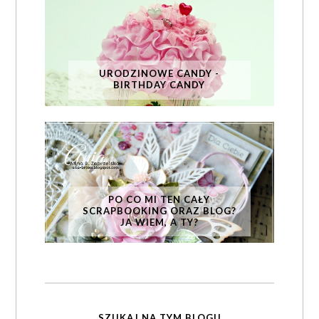
URODZINOWE CANDY -
BIRTHDAY CANDY
PO CO MI TEN CAŁY
SCRAPBOOKING ORAZ BLOG?
JA WIEM, A TY?
SZUKAJ NA TYM BLOGU