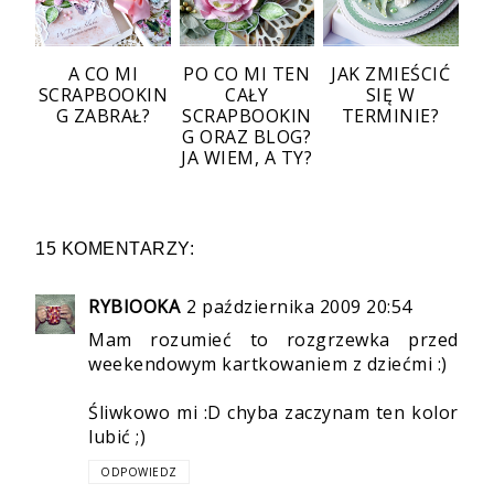
A CO MI
PO CO MI TEN
JAK ZMIEŚCIĆ
SCRAPBOOKIN
CAŁY
SIĘ W
G ZABRAŁ?
SCRAPBOOKIN
TERMINIE?
G ORAZ BLOG?
JA WIEM, A TY?
15 KOMENTARZY:
RYBIOOKA
2 października 2009 20:54
Mam rozumieć to rozgrzewka przed
weekendowym kartkowaniem z dziećmi :)
Śliwkowo mi :D chyba zaczynam ten kolor
lubić ;)
ODPOWIEDZ