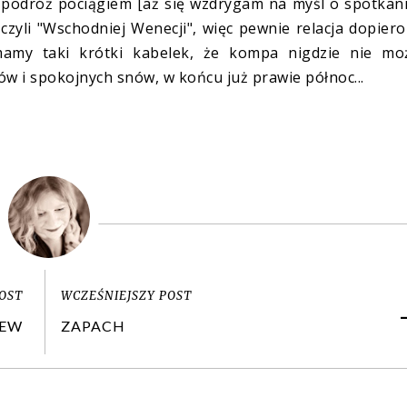
podróż pociągiem [aż się wzdrygam na myśl o spotkan
yli "Wschodniej Wenecji", więc pewnie relacja dopier
 mamy taki krótki kabelek, że kompa nigdzie nie mo
ów i spokojnych snów, w końcu już prawie północ...
OST
WCZEŚNIEJSZY POST
ZEW
ZAPACH