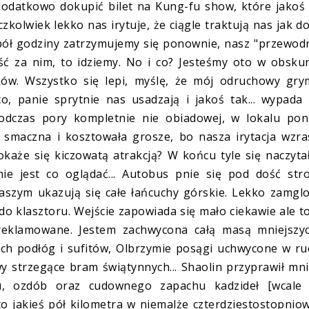
odatkowo dokupić bilet na Kung-fu show, które jakoś
zkolwiek lekko nas irytuje, że ciągle traktują nas jak d
pół godziny zatrzymujemy się ponownie, nasz "przewod
ść za nim, to idziemy. No i co? Jesteśmy oto w obsku
yków. Wszystko się lepi, myślę, że mój odruchowy gry
o, panie sprytnie nas usadzają i jakoś tak... wypada
dczas pory kompletnie nie obiadowej, w lokalu poni
 smaczna i kosztowała grosze, bo nasza irytacja wzra
 okaże się kiczowatą atrakcją? W końcu tyle się naczyt
ie jest co oglądać... Autobus pnie się pod dość str
naszym ukazują się całe łańcuchy górskie. Lekko zamgl
 klasztoru. Wejście zapowiada się mało ciekawie ale t
ereklamowane. Jestem zachwycona całą masą mniejszyc
ych podłóg i sufitów, Olbrzymie posągi uchwycone w r
wy strzegące bram świątynnych... Shaolin przyprawił mn
, ozdób oraz cudownego zapachu kadzideł [wcale 
o jakieś pół kilometra w niemalże czterdziestostopni