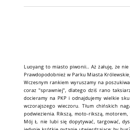
Luoyang to miasto piwonii... Aż żałuję, że n
Prawdopodobnież w Parku Miasta Królewskiego
Wczesnym rankiem wyruszamy na poszukiwa
coraz "sprawniej", dlatego dziś rano taksiar
docieramy na PKP i odnajdujemy wielkie skup
wczorajszego wieczoru. Tłum chińskich nag
podwiezienia. Rikszą, moto-rikszą, motorem, t
Mój Ł. nie lubi się dopytywać, targować, dy
jedynie krótkie pytanie utwierdzające: by bus?