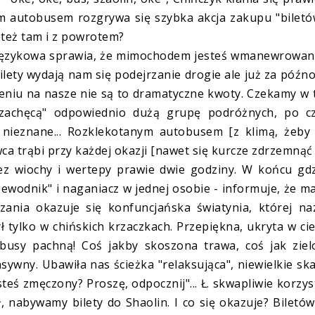
m autobusem rozgrywa się szybka akcja zakupu "biletó
y też tam i z powrotem?
ra językowa sprawia, że mimochodem jesteś wmanewrowa
Bilety wydają nam się podejrzanie drogie ale już za późn
czeniu na nasze nie są to dramatyczne kwoty. Czekamy w
"zachęcą" odpowiednio dużą grupę podróżnych, po c
 nieznane... Rozklekotanym autobusem [z klimą, żeby 
owca trąbi przy każdej okazji [nawet się kurcze zdrzemnąć
ez wiochy i wertepy prawie dwie godziny. W końcu gd
ewodnik" i naganiacz w jednej osobie - informuje, że 
ania okazuje się konfuncjańska światynia, której na
ł tylko w chińskich krzaczkach. Przepiękna, ukryta w ci
busy pachną! Coś jakby skoszona trawa, coś jak ziel
sywny. Ubawiła nas ścieżka "relaksująca", niewielkie sk
esteś zmęczony? Proszę, odpocznij"... Ł. skwapliwie korzys
ł, nabywamy bilety do Shaolin. I co się okazuje? Biletó