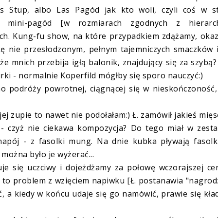
as Stup, albo Las Pagód jak kto woli, czyli coś w s
 mini-pagód [w rozmiarach zgodnych z hierarch
ch. Kung-fu show, na które przypadkiem zdążamy, oka
nie przesłodzonym, pełnym tajemniczych smaczków i .
 że mnich przebija igłą balonik, znajdujący się za szybą
urki - normalnie Koperfild mógłby się sporo nauczyć:)
mo podróży powrotnej, ciągnącej się w nieskończoność
ej zupie to nawet nie podołałam:) Ł. zamówił jakieś mię
i - czyż nie ciekawa kompozycja? Do tego miał w zest
pój - z fasolki mung. Na dnie kubka pływają fasolki
można było je wyżerać...
je się uczciwy i dojeżdżamy za połowę wczorajszej ce
a to problem z wzięciem napiwku [Ł. postanawia "nagrod
ąć, a kiedy w końcu udaje się go namówić, prawie się kła