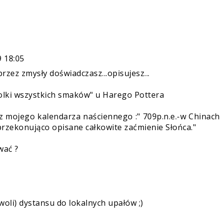
9 18:05
przez zmysły doświadczasz...opisujesz...
solki wszystkich smaków" u Harego Pottera
o z mojego kalendarza naściennego :" 709p.n.e.-w Chinac
rzekonująco opisane całkowite zaćmienie Słońca."
wać ?
oli) dystansu do lokalnych upałów ;)