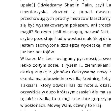
upale:)] Odwiedzamy Shaolin Talin, czyli L
cmentarzyska, złożone z ponad dwustu
przechowujących prochy mistrzów klasztorny
się być wysmakowanym pokazem, ani troszkę 
magii? Bo czym, jeśli nie magią, nazwać fakt,
szybie pozostaje ślad w postaci maleńkiej dzi
Jestem zachwycona dzisiejszą wycieczką, mi
już bez postojów.
W barze Mr. Lee - wciągamy pyszności, ja swoj
lekko żółtym sosie, z ryżem i... ziemniakam
cienką zupkę z glonów:) Odkrywamy nowy na
słomka ma odpowiednio wielką średnicę, żeby 
Taksiarz, który odwozi nas do hotelu, okazu
oczywiście w dużo krótszym czasie:) Ale ma z
tę jakże rzadką tu cechę] - nie chce go przyj
w pokłonach. Mówię Wam, dziwny to kraj.