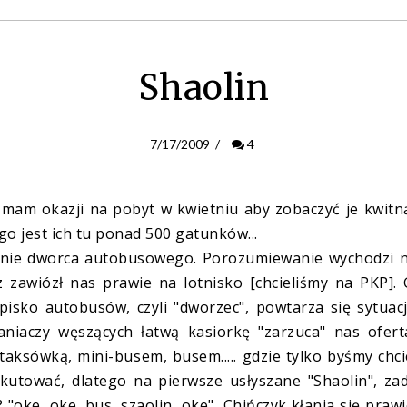
Shaolin
7/17/2009
/
4
ie mam okazji na pobyt w kwietniu aby zobaczyć je kwitn
 jest ich tu ponad 500 gatunków...
nie dworca autobusowego. Porozumiewanie wychodzi 
z zawiózł nas prawie na lotnisko [chcieliśmy na PKP].
isko autobusów, czyli "dworzec", powtarza się sytuac
aniaczy węszących łatwą kasiorkę "zarzuca" nas ofert
aksówką, mini-busem, busem..... gdzie tylko byśmy chcie
skutować, dlatego na pierwsze usłyszane "Shaolin", za
 "oke, oke, bus, szaolin, oke", Chińczyk kłania się praw