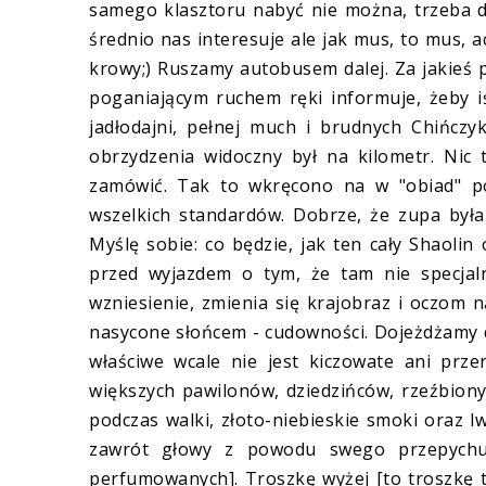
samego klasztoru nabyć nie można, trzeba d
średnio nas interesuje ale jak mus, to mus, ac
krowy;) Ruszamy autobusem dalej. Za jakieś 
poganiającym ruchem ręki informuje, żeby i
jadłodajni, pełnej much i brudnych Chińcz
obrzydzenia widoczny był na kilometr. Nic t
zamówić. Tak to wkręcono na w "obiad" po
wszelkich standardów. Dobrze, że zupa była
Myślę sobie: co będzie, jak ten cały Shaolin
przed wyjazdem o tym, że tam nie specjaln
wzniesienie, zmienia się krajobraz i oczom 
nasycone słońcem - cudowności. Dojeżdżamy do
właściwe wcale nie jest kiczowate ani prz
większych pawilonów, dziedzińców, rzeźbion
podczas walki, złoto-niebieskie smoki oraz l
zawrót głowy z powodu swego przepychu
perfumowanych]. Troszkę wyżej [to troszkę t