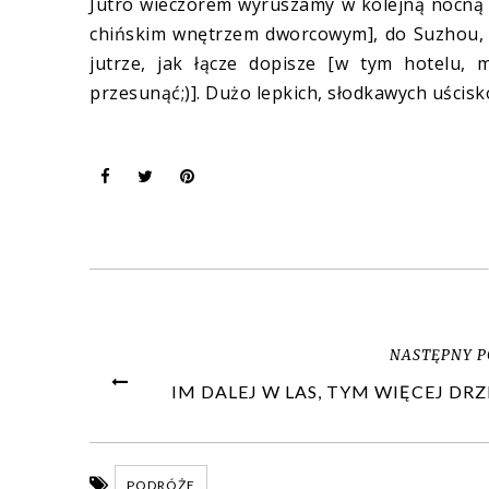
Jutro wieczorem wyruszamy w kolejną nocną 
chińskim wnętrzem dworcowym], do Suzhou, cz
jutrze, jak łącze dopisze [w tym hotelu,
przesunąć;)]. Dużo lepkich, słodkawych uścisk
NASTĘPNY P
IM DALEJ W LAS, TYM WIĘCEJ DR
PODRÓŻE