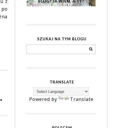
iu z
BLOG? JA WIEM, A TY?
o po
żna
SZUKAJ NA TYM BLOGU
TRANSLATE
Powered by
Translate
POLECAM