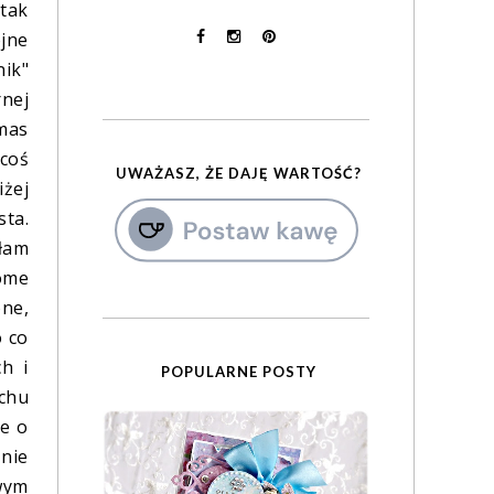
 tak
ojne
nik"
rnej
mas
 coś
UWAŻASZ, ŻE DAJĘ WARTOŚĆ?
żej
sta.
ałam
ome
one,
o co
h i
POPULARNE POSTY
uchu
ie o
nie
owym