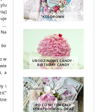
tylu
ią]
KOLOROWA
zuje
....
? Na
, bo
so w
URODZINOWE CANDY -
BIRTHDAY CANDY
awie
, a
ny i
zić"
dzie
PO CO MI TEN CAŁY
SCRAPBOOKING ORAZ