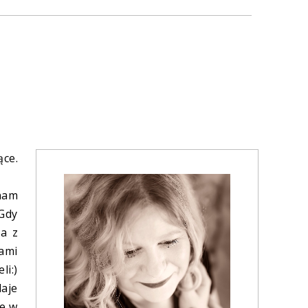
ące.
nam
 Gdy
ja z
ami
li:)
daje
ie w