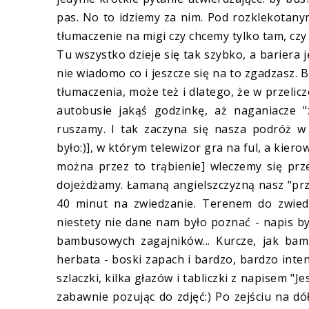
pas. No to idziemy za nim. Pod rozklekotany
tłumaczenie na migi czy chcemy tylko tam, cz
Tu wszystko dzieje się tak szybko, a barie
nie wiadomo co i jeszcze się na to zgadzasz. 
tłumaczenia, może też i dlatego, że w przeli
autobusie jakąś godzinkę, aż naganiacze 
ruszamy. I tak zaczyna się nasza podróż w
było:)], w którym telewizor gra na ful, a kier
można przez to trąbienie] wleczemy się prz
dojeżdżamy. Łamaną angielszczyzną nasz "prz
40 minut na zwiedzanie. Terenem do zwiedz
niestety nie dane nam było poznać - napis by
bambusowych zagajników... Kurcze, jak bam
herbata - boski zapach i bardzo, bardzo inten
szlaczki, kilka głazów i tabliczki z napisem "J
zabawnie pozując do zdjęć:) Po zejściu na dó