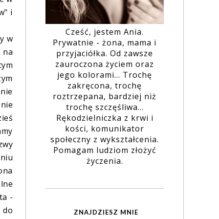
w" i
Cześć, jestem Ania.
ny w
Prywatnie - żona, mama i
o na
przyjaciółka. Od zawsze
zauroczona życiem oraz
 tym
jego kolorami... Trochę
zym
zakręcona, trochę
nie
roztrzepana, bardziej niż
 nie
trochę szczęśliwa...
zieś
Rękodzielniczka z krwi i
kości, komunikator
mamy
społeczny z wykształcenia.
zwy
Pomagam ludziom złożyć
eniu
życzenia.
ona
alne
ta -
w do
ZNAJDZIESZ MNIE