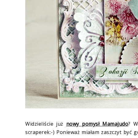
Widzieliście już
nowy pomysł Mamajudo
? W
scraperek:-) Ponieważ miałam zaszczyt być 