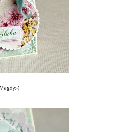
Magdy:-)
)