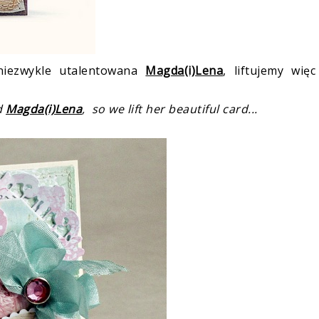
niezwykle utalentowana
Magda(i)Lena
, liftujemy więc
d
Magda(i)Lena
, so we lift her beautiful card...