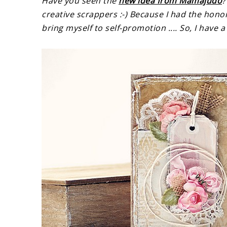
Have you seen the
new idea from Mamajudo
?
creative scrappers :-) Because I had the hono
bring myself to self-promotion .... So, I have 