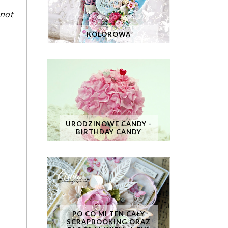
not
KOLOROWA
URODZINOWE CANDY -
BIRTHDAY CANDY
PO CO MI TEN CAŁY
SCRAPBOOKING ORAZ