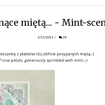
ące miętą... - Mint-scent
2/11/2013
/
24
eszankę z płatków róż,obficie posypanych miętą;-)
 rose petals, generously sprinkled with mint.;-)