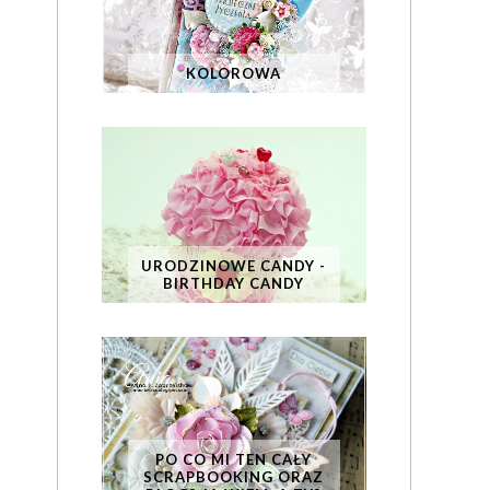
KOLOROWA
URODZINOWE CANDY -
BIRTHDAY CANDY
PO CO MI TEN CAŁY
SCRAPBOOKING ORAZ