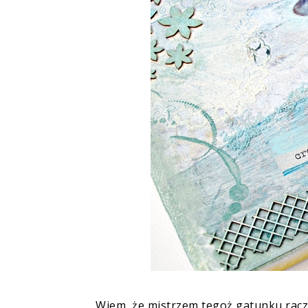
Wiem, że mistrzem tegoż gatunku raczej