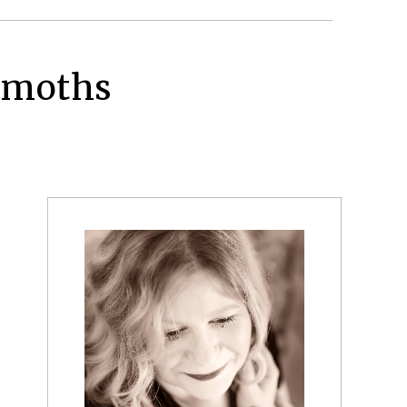
d moths
.