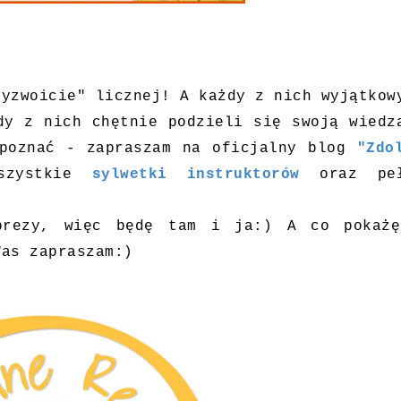
zyzwoicie" licznej! A każdy z nich wyjątkow
dy z nich chętnie podzieli się swoją wiedz
 poznać - zapraszam na oficjalny blog
"Zdo
wszystkie
sylwetki instruktorów
oraz peł
mprezy, więc będę tam i ja:) A co pokaż
Was zapraszam:)