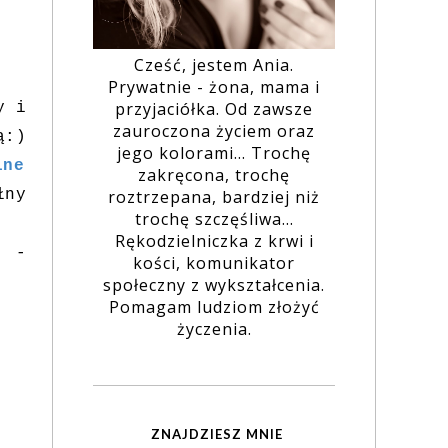
Cześć, jestem Ania.
Prywatnie - żona, mama i
przyjaciółka. Od zawsze
y i
zauroczona życiem oraz
ą:)
jego kolorami... Trochę
lne
zakręcona, trochę
ny
roztrzepana, bardziej niż
trochę szczęśliwa...
Rękodzielniczka z krwi i
ę -
kości, komunikator
społeczny z wykształcenia.
Pomagam ludziom złożyć
życzenia.
ZNAJDZIESZ MNIE