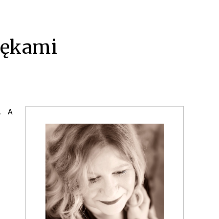
Rękami
. A