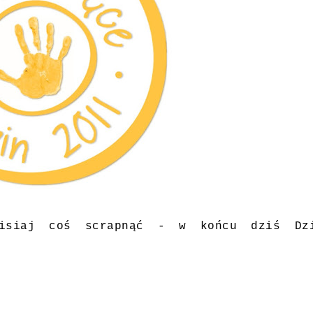
zisiaj coś scrapnąć - w końcu dziś Dz