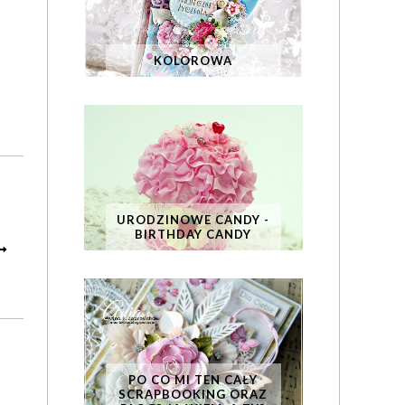
KOLOROWA
URODZINOWE CANDY -
BIRTHDAY CANDY
PO CO MI TEN CAŁY
SCRAPBOOKING ORAZ