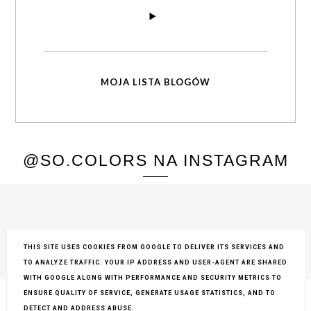
MOJA LISTA BLOGÓW
@SO.COLORS NA INSTAGRAM
THIS SITE USES COOKIES FROM GOOGLE TO DELIVER ITS SERVICES AND
TO ANALYZE TRAFFIC. YOUR IP ADDRESS AND USER-AGENT ARE SHARED
COPYRIGHT ©
SO COLORS
, BLOGGER
BLOG DESIGN:
KAROGRAFIA.PL
WITH GOOGLE ALONG WITH PERFORMANCE AND SECURITY METRICS TO
ENSURE QUALITY OF SERVICE, GENERATE USAGE STATISTICS, AND TO
DETECT AND ADDRESS ABUSE.