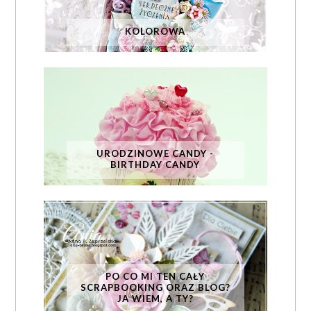
KOLOROWA
URODZINOWE CANDY -
BIRTHDAY CANDY
PO CO MI TEN CAŁY
SCRAPBOOKING ORAZ BLOG?
JA WIEM, A TY?