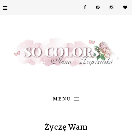
≡
MENU
Życzę Wam