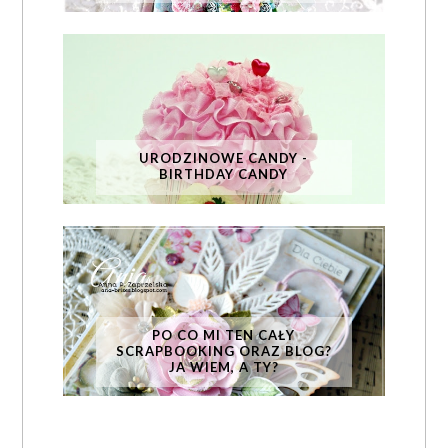
URODZINOWE CANDY -
BIRTHDAY CANDY
PO CO MI TEN CAŁY
SCRAPBOOKING ORAZ BLOG?
JA WIEM, A TY?