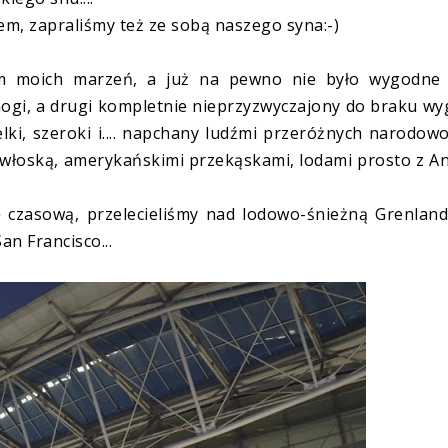
em, zapraliśmy też ze sobą naszego syna:-)
em moich marzeń, a już na pewno nie było wygodne 
nogi, a drugi kompletnie nieprzyzwyczajony do braku w
lki, szeroki i.... napchany ludźmi przeróżnych narodowo
włoską, amerykańskimi przekąskami, lodami prosto z An
 czasową, przelecieliśmy nad lodowo-śnieżną Grenland
n Francisco...