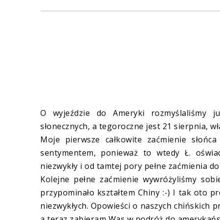
O wyjeździe do Ameryki rozmyślaliśmy ju
słonecznych, a tegoroczne jest 21 sierpnia, w
Moje pierwsze całkowite zaćmienie słońc
sentymentem, ponieważ to wtedy Ł. oświadc
niezwykły i od tamtej pory pełne zaćmienia do
Kolejne pełne zaćmienie wywróżyliśmy sobi
przypominało kształtem Chiny :-) I tak oto p
niezwykłych. Opowieści o naszych chińskich p
a teraz zabieram Was w podróż do amerykańsk