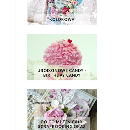
KOLOROWA
URODZINOWE CANDY -
BIRTHDAY CANDY
PO CO MI TEN CAŁY
SCRAPBOOKING ORAZ