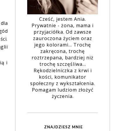
Cześć, jestem Ania.
dla
Prywatnie - żona, mama i
ygód
przyjaciółka. Od zawsze
zauroczona życiem oraz
ści.
jego kolorami... Trochę
glii
zakręcona, trochę
roztrzepana, bardziej niż
ią i
trochę szczęśliwa...
Rękodzielniczka z krwi i
kości, komunikator
społeczny z wykształcenia.
Pomagam ludziom złożyć
życzenia.
ZNAJDZIESZ MNIE