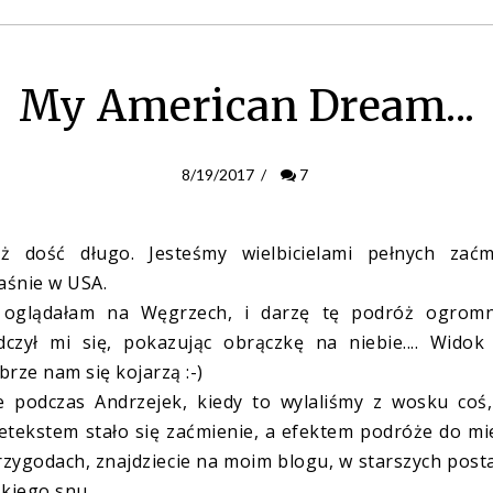
My American Dream...
8/19/2017
/
7
ż dość długo. Jesteśmy wielbicielami pełnych zaćm
łaśnie w USA.
a oglądałam na Węgrzech, i darzę tę podróż ogrom
zył mi się, pokazując obrączkę na niebie.... Widok 
brze nam się kojarzą :-)
e podczas Andrzejek, kiedy to wylaliśmy z wosku coś,
retekstem stało się zaćmienie, a efektem podróże do mi
rzygodach, znajdziecie na moim blogu, w starszych post
iego snu....