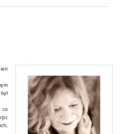
ień
nym
był
 co
ejsc
ach,