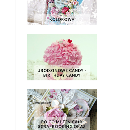
KOLOROWA
URODZINOWE CANDY -
BIRTHDAY CANDY
PO CO MI TEN CAŁY
SCRAPBOOKING ORAZ