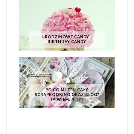
URODZINOWE CANDY -
BIRTHDAY CANDY
PO CO MI TEN CAŁY
SCRAPBOOKING ORAZ BLOG?
JA WIEM, A TY?