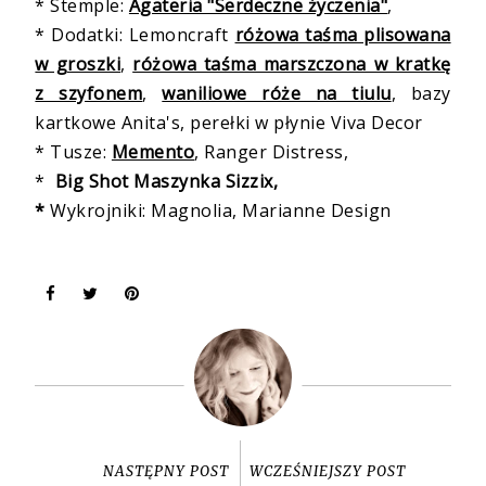
* Stemple:
Agateria "Serdeczne życzenia"
,
* Dodatki: Lemoncraft
różowa taśma plisowana
w groszki
,
różowa taśma marszczona w kratkę
z szyfonem
,
waniliowe róże na tiulu
, bazy
kartkowe Anita's, perełki w płynie Viva Decor
* Tusze:
Memento
, Ranger Distress,
*
Big Shot Maszynka Sizzix,
*
Wykrojniki: Magnolia, Marianne Design
NASTĘPNY POST
WCZEŚNIEJSZY POST