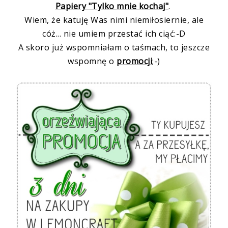
Papiery "Tylko mnie kochaj"
.
Wiem, że katuję Was nimi niemiłosiernie, ale
cóż... nie umiem przestać ich ciąć:-D
A skoro już wspomniałam o taśmach, to jeszcze
wspomnę o
promocji
;-)