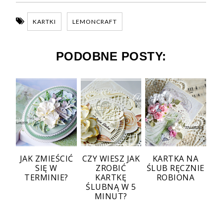
KARTKI
LEMONCRAFT
PODOBNE POSTY:
JAK ZMIEŚCIĆ
CZY WIESZ JAK
KARTKA NA
SIĘ W
ZROBIĆ
ŚLUB RĘCZNIE
TERMINIE?
KARTKĘ
ROBIONA
ŚLUBNĄ W 5
MINUT?