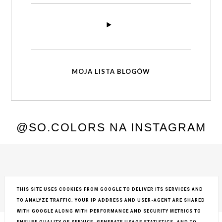
MOJA LISTA BLOGÓW
@SO.COLORS NA INSTAGRAM
THIS SITE USES COOKIES FROM GOOGLE TO DELIVER ITS SERVICES AND
TO ANALYZE TRAFFIC. YOUR IP ADDRESS AND USER-AGENT ARE SHARED
COPYRIGHT ©
SO COLORS
, BLOGGER
BLOG DESIGN:
KAROGRAFIA.PL
WITH GOOGLE ALONG WITH PERFORMANCE AND SECURITY METRICS TO
ENSURE QUALITY OF SERVICE, GENERATE USAGE STATISTICS, AND TO