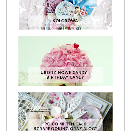
KOLOROWA
URODZINOWE CANDY -
BIRTHDAY CANDY
PO CO MI TEN CAŁY
SCRAPBOOKING ORAZ BLOG?