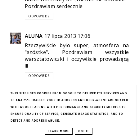
Pozdrawiam serdecznie
ODPOWIEDZ
ALUNA
17 lipca 2013 17:06
Rzeczywiście było super, atmosfera na
"szóstkę". Pozdrawiam wszystkie
warsztatowiczki i oczywiście prowadzącą
!!!
ODPOWIEDZ
THIS SITE USES COOKIES FROM GOOGLE TO DELIVER ITS SERVICES AND
HELA-MARIA PIPIEŃ [SADOWSKA]
17 lipca
TO ANALYZE TRAFFIC. YOUR IP ADDRESS AND USER-AGENT ARE SHARED
2013 17:34
WITH GOOGLE ALONG WITH PERFORMANCE AND SECURITY METRICS TO
Mam nadzieję następnym razem się
ENSURE QUALITY OF SERVICE, GENERATE USAGE STATISTICS, AND TO
załapać do Ciebie Aniu na warsztaty.
DETECT AND ADDRESS ABUSE.
ODPOWIEDZ
LEARN MORE
GOT IT