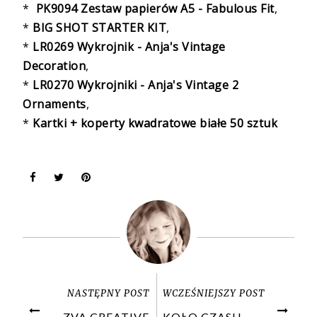
*
PK9094 Zestaw papierów A5 - Fabulous Fit
,
*
BIG SHOT STARTER KIT
,
*
LR0269 Wykrojnik - Anja's Vintage
Decoration
,
*
LR0270 Wykrojniki - Anja's Vintage 2
Ornaments
,
*
Kartki + koperty kwadratowe białe 50 sztuk
NASTĘPNY POST
WCZEŚNIEJSZY POST
ZVA CREATIVE
KOŁO CZASU