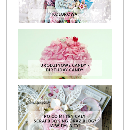
KOLOROWA
URODZINOWE CANDY -
BIRTHDAY CANDY
PO CO MI TEN CAŁY
SCRAPBOOKING ORAZ BLOG?
JA WIEM, A TY?