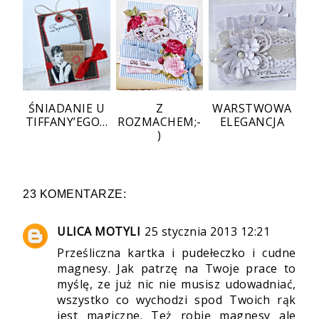
ŚNIADANIE U
Z
WARSTWOWA
TIFFANY’EGO…
ROZMACHEM;-
ELEGANCJA
)
23 KOMENTARZE:
ULICA MOTYLI
25 stycznia 2013 12:21
Prześliczna kartka i pudełeczko i cudne
magnesy. Jak patrzę na Twoje prace to
myślę, ze już nic nie musisz udowadniać,
wszystko co wychodzi spod Twoich rąk
jest magiczne. Też robię magnesy ale