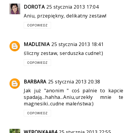
DOROTA
25 stycznia 2013 17:04
Aniu, przepiękny, delikatny zestaw!
ODPOWIEDZ
MADLENIA
25 stycznia 2013 18:41
śliczny zestaw, serduszka cudne!:)
ODPOWIEDZ
BARBARA
25 stycznia 2013 20:38
Jak już "anonim " coś palnie to kapcie
spadają...hahha...Aniu,urzekły mnie te
magnesiki..cudne maleństwa:)
ODPOWIEDZ
WERONKAA84
25 stycznia 2013 22:55