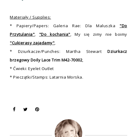
Materiały / Supplies:
* Papiery/Papers: Galeria Rae: Dla Maluszka
"Do
Przytulania"
,
"Do kochania"
, My się zimy nie boimy
"Cukierasy zajadamy"
,
* Dziurkacze/Punches: Martha Stewart
Dziurkacz
brzegowy Doily Lace Trim M42-70002
,
* Ćwieki: Eyelet Outlet
* Pieczątki/Stamps: Latarnia Morska.