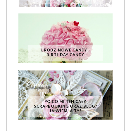
URODZINOWE CANDY -
BIRTHDAY CANDY
PO CO MI TEN CAŁY
SCRAPBOOKING ORAZ BLOG?
JA WIEM, A TY?