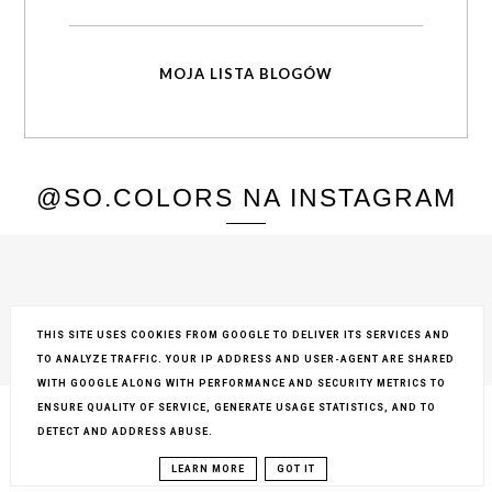
MOJA LISTA BLOGÓW
@SO.COLORS NA INSTAGRAM
THIS SITE USES COOKIES FROM GOOGLE TO DELIVER ITS SERVICES AND
TO ANALYZE TRAFFIC. YOUR IP ADDRESS AND USER-AGENT ARE SHARED
COPYRIGHT ©
SO COLORS
, BLOGGER
BLOG DESIGN:
KAROGRAFIA.PL
WITH GOOGLE ALONG WITH PERFORMANCE AND SECURITY METRICS TO
ENSURE QUALITY OF SERVICE, GENERATE USAGE STATISTICS, AND TO
DETECT AND ADDRESS ABUSE.
LEARN MORE
GOT IT