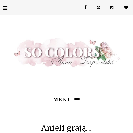
≡
MENU
Anieli grają....