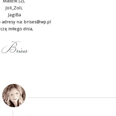
Madzik (2),
Joli_Zoli,
JagiBa
 adresy na: brises@wp.pl
czę miłego dnia,