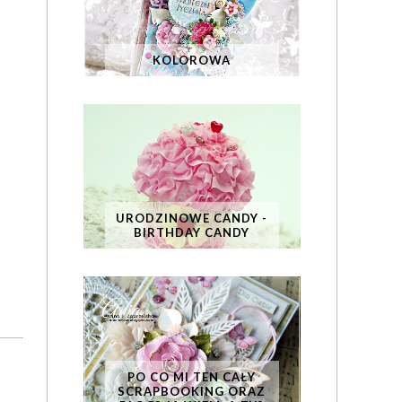
KOLOROWA
URODZINOWE CANDY -
BIRTHDAY CANDY
PO CO MI TEN CAŁY
SCRAPBOOKING ORAZ