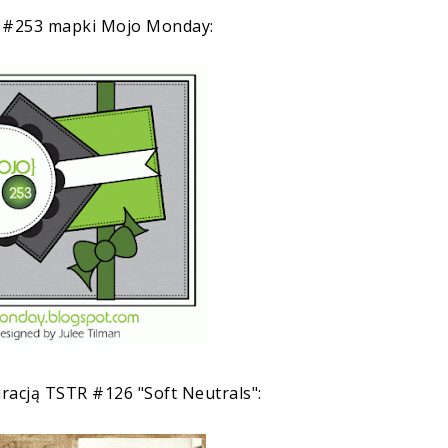
g
#253 mapki Mojo Monday
:
iracją
TSTR #126 "Soft Neutrals"
: