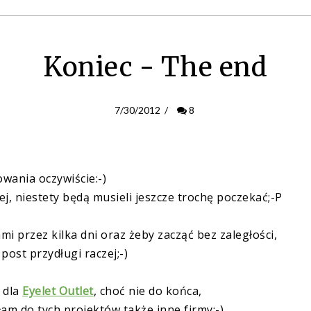
Koniec - The end
7/30/2012
/
8
owania oczywiście:-)
czej, niestety będą musieli jeszcze trochę poczekać;-P
i przez kilka dni oraz żeby zacząć bez zaległości,
 post przydługi raczej;-)
 dla
Eyelet Outlet
, choć nie do końca,
am do tych projektów także inne firmy:-)