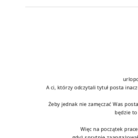
urlop
A ci, którzy odczytali tytuł posta ina
Żeby jednak nie zamęczać Was postam
będzie to
Więc na początek prace
gdyż sprytnie zaangażował