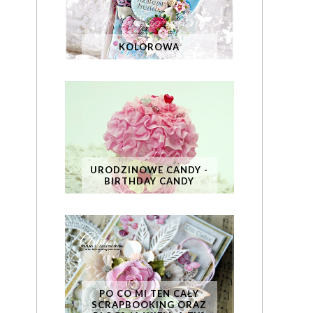
KOLOROWA
URODZINOWE CANDY -
BIRTHDAY CANDY
PO CO MI TEN CAŁY
SCRAPBOOKING ORAZ