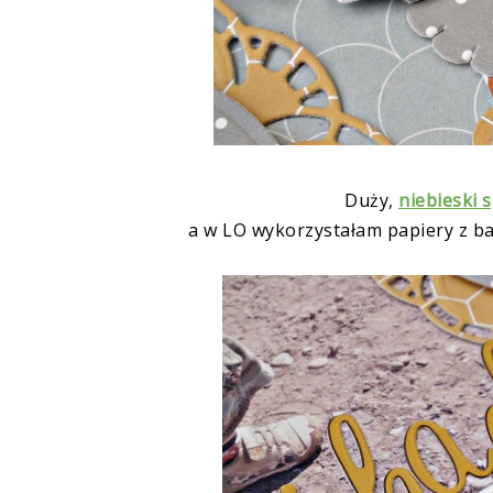
Duży,
niebieski 
a w LO wykorzystałam papiery z bar