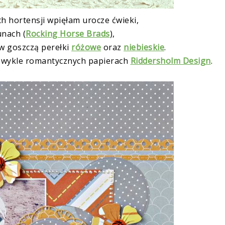
 hortensji wpięłam urocze ćwieki,
unach (
Rocking Horse Brads
),
w goszczą perełki
różowe
oraz
niebieskie
.
ezwykle romantycznych papierach
Riddersholm Design
.