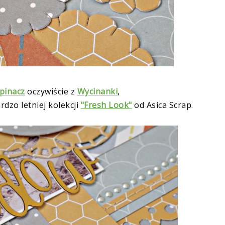
spinacz
oczywiście z
Wycinanki
,
dzo letniej kolekcji
"Fresh Look"
od Asica Scrap.