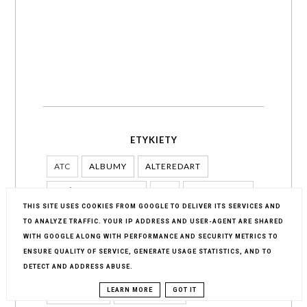
ETYKIETY
ATC
ALBUMY
ALTEREDART
BOŻE NARODZENIE
DIY
DECOUPAGE
THIS SITE USES COOKIES FROM GOOGLE TO DELIVER ITS SERVICES AND
INFORMACJE
KARTKI
KURSY
LO
TO ANALYZE TRAFFIC. YOUR IP ADDRESS AND USER-AGENT ARE SHARED
WITH GOOGLE ALONG WITH PERFORMANCE AND SECURITY METRICS TO
LEMONCRAFT
PODRÓŻE
POMAGAM
ENSURE QUALITY OF SERVICE, GENERATE USAGE STATISTICS, AND TO
PUBLIKACJE
PUDEŁKA
RAMKI
DETECT AND ADDRESS ABUSE.
LEARN MORE
GOT IT
ROZMOWY
RĘKODZIEŁO