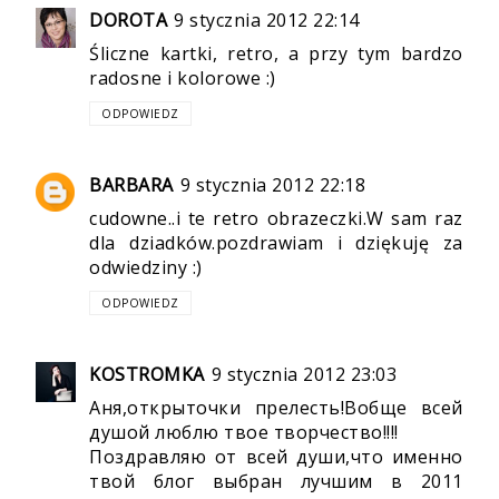
DOROTA
9 stycznia 2012 22:14
Śliczne kartki, retro, a przy tym bardzo
radosne i kolorowe :)
ODPOWIEDZ
BARBARA
9 stycznia 2012 22:18
cudowne..i te retro obrazeczki.W sam raz
dla dziadków.pozdrawiam i dziękuję za
odwiedziny :)
ODPOWIEDZ
KOSTROMKA
9 stycznia 2012 23:03
Аня,открыточки прелесть!Вобще всей
душой люблю твое творчество!!!!
Поздравляю от всей души,что именно
твой блог выбран лучшим в 2011