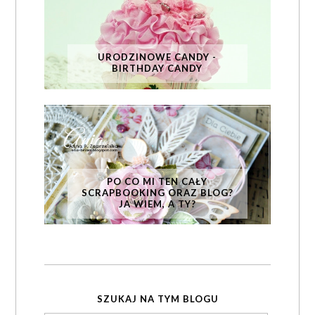
URODZINOWE CANDY -
BIRTHDAY CANDY
PO CO MI TEN CAŁY
SCRAPBOOKING ORAZ BLOG?
JA WIEM, A TY?
SZUKAJ NA TYM BLOGU