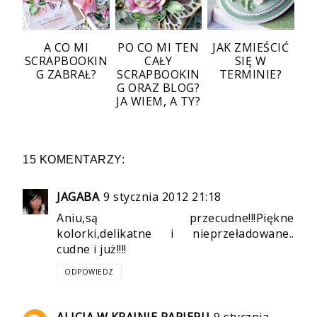
A CO MI
PO CO MI TEN
JAK ZMIEŚCIĆ
SCRAPBOOKIN
CAŁY
SIĘ W
G ZABRAŁ?
SCRAPBOOKIN
TERMINIE?
G ORAZ BLOG?
JA WIEM, A TY?
15 KOMENTARZY:
JAGABA
9 stycznia 2012 21:18
Aniu,są przecudne!!!Piękne
kolorki,delikatne i nieprzeładowane..
cudne i już!!!!
ODPOWIEDZ