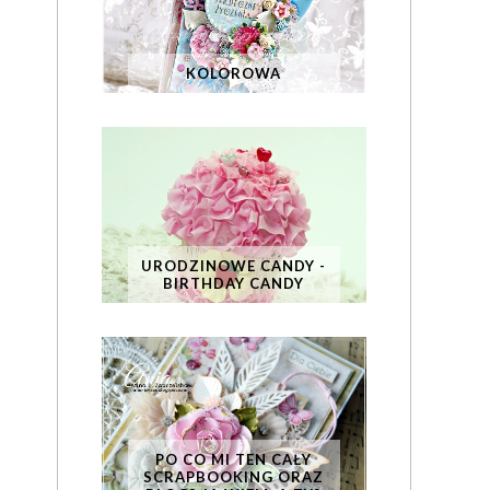
KOLOROWA
URODZINOWE CANDY -
BIRTHDAY CANDY
PO CO MI TEN CAŁY
SCRAPBOOKING ORAZ