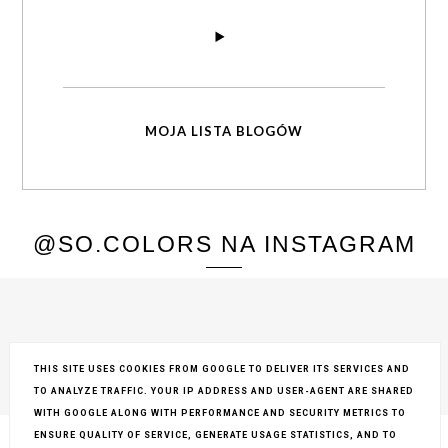
MOJA LISTA BLOGÓW
@SO.COLORS NA INSTAGRAM
THIS SITE USES COOKIES FROM GOOGLE TO DELIVER ITS SERVICES AND
TO ANALYZE TRAFFIC. YOUR IP ADDRESS AND USER-AGENT ARE SHARED
COPYRIGHT ©
SO COLORS
, BLOGGER
BLOG DESIGN:
KAROGRAFIA.PL
WITH GOOGLE ALONG WITH PERFORMANCE AND SECURITY METRICS TO
ENSURE QUALITY OF SERVICE, GENERATE USAGE STATISTICS, AND TO