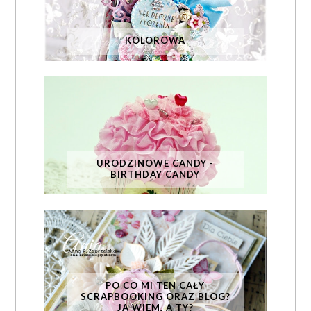
KOLOROWA
URODZINOWE CANDY -
BIRTHDAY CANDY
PO CO MI TEN CAŁY
SCRAPBOOKING ORAZ BLOG?
JA WIEM, A TY?