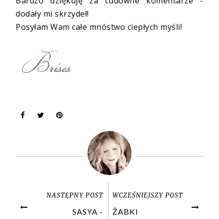
Bardzo dziękuję za cudowne komentarze -
dodały mi skrzydeł!
Posyłam Wam całe mnóstwo ciepłych myśli!
NASTĘPNY POST
WCZEŚNIEJSZY POST
SASYA -
ŻABKI