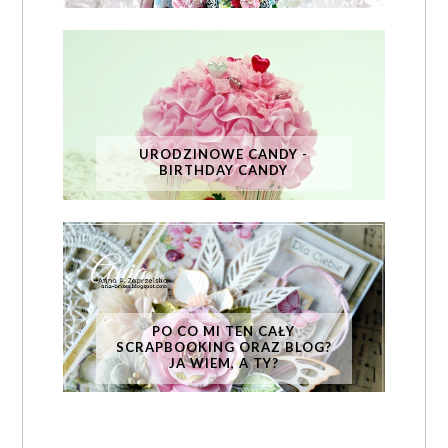
URODZINOWE CANDY -
BIRTHDAY CANDY
PO CO MI TEN CAŁY
SCRAPBOOKING ORAZ BLOG?
JA WIEM, A TY?