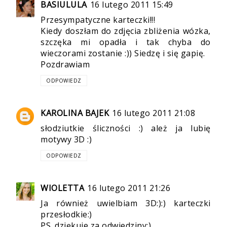
BASIULULA
16 lutego 2011 15:49
Przesympatyczne karteczki!!!
Kiedy doszłam do zdjęcia zbliżenia wózka,
szczęka mi opadła i tak chyba do
wieczorami zostanie :)) Siedzę i się gapię.
Pozdrawiam
ODPOWIEDZ
KAROLINA BAJEK
16 lutego 2011 21:08
słodziutkie śliczności :) ależ ja lubię
motywy 3D :)
ODPOWIEDZ
WIOLETTA
16 lutego 2011 21:26
Ja również uwielbiam 3D:):) karteczki
przesłodkie:)
PS. dziękuje za odwiedziny:)