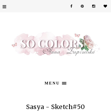
≡
MENU
Sasya - Sketch#50