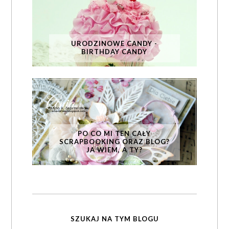
URODZINOWE CANDY -
BIRTHDAY CANDY
PO CO MI TEN CAŁY
SCRAPBOOKING ORAZ BLOG?
JA WIEM, A TY?
SZUKAJ NA TYM BLOGU