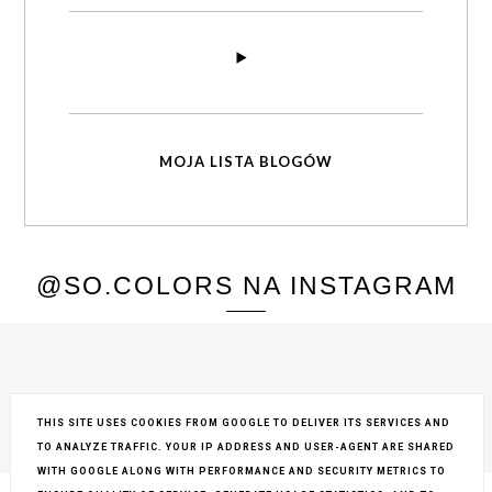
MOJA LISTA BLOGÓW
@SO.COLORS NA INSTAGRAM
THIS SITE USES COOKIES FROM GOOGLE TO DELIVER ITS SERVICES AND
TO ANALYZE TRAFFIC. YOUR IP ADDRESS AND USER-AGENT ARE SHARED
COPYRIGHT ©
SO COLORS
, BLOGGER
BLOG DESIGN:
KAROGRAFIA.PL
WITH GOOGLE ALONG WITH PERFORMANCE AND SECURITY METRICS TO