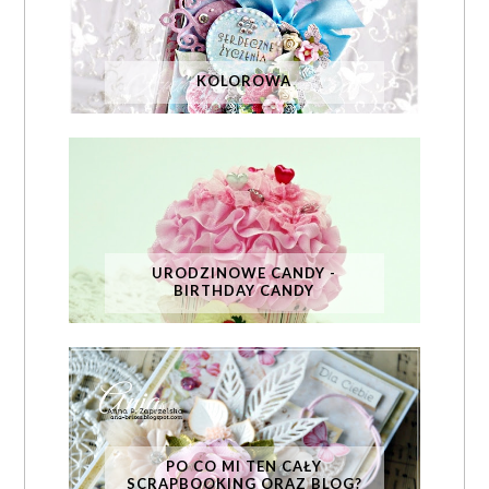
KOLOROWA
URODZINOWE CANDY -
BIRTHDAY CANDY
PO CO MI TEN CAŁY
SCRAPBOOKING ORAZ BLOG?