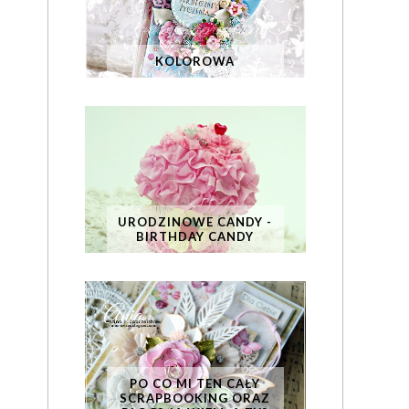
KOLOROWA
URODZINOWE CANDY -
BIRTHDAY CANDY
PO CO MI TEN CAŁY
SCRAPBOOKING ORAZ