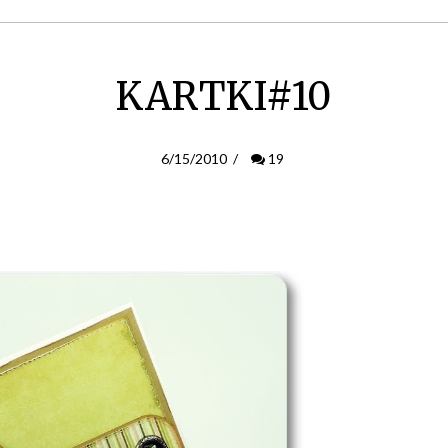
KARTKI#10
6/15/2010
/
19